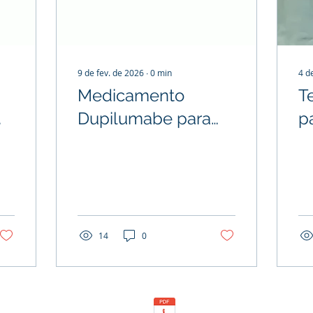
9 de fev. de 2026
∙
0
min
4 d
Medicamento
T
Dupilumabe para
p
(DPOC) incorporado
I
ao ROL da ANS
S
14
0