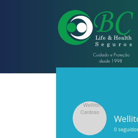
Cuidado e Proteção
desde 1998
Welli
0
seguido