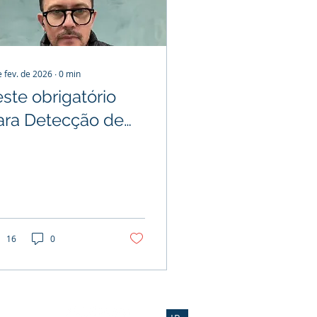
e fev. de 2026
∙
0
min
este obrigatório
ara Detecção de
nfecção Fúngica
istêmica
16
0