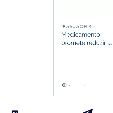
19 de fev. de 2026
∙
0
min
Medicamento
promete reduzir a
vermelhidão e a
coceira na pele de
pacientes com
psoríase.
28
0