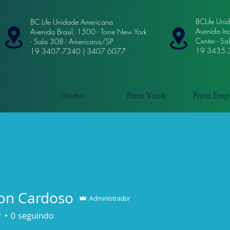
BCLife Uni
BC Life Unidade Americana
Avenida In
Avenida Brasil, 1500 - Torre New York
Center - S
- Sala 308 - Americana/SP
19 3435.
19 3407.7340 | 3407.6077
Home
Para Você
Para Emp
ton Cardoso
Administrador
r
0
seguindo